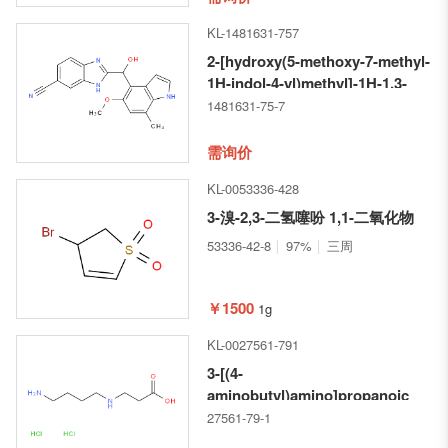
KL-1481631-757
2-[hydroxy(5-methoxy-7-methyl-
1H-indol-4-yl)methyl]-1H-1,3-
benzodiazole-6-carbonitrile
1481631-75-7
需询价
KL-0053336-428
3-溴-2,3-二氢噻吩 1,1-二氧化物
53336-42-8
97%
三周
￥1500
1g
KL-0027561-791
3-[(4-
aminobutyl)amino]propanoic
acid dihydrochloride
27561-79-1