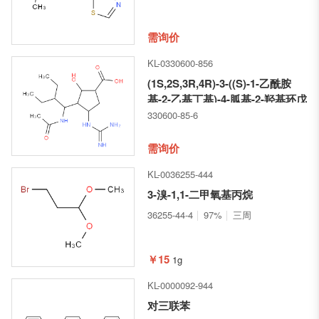
需询价
KL-0330600-856
(1S,2S,3R,4R)-3-((S)-1-乙酰胺
基-2-乙基丁基)-4-胍基-2-羟基环戊
烷甲酸
330600-85-6
需询价
KL-0036255-444
3-溴-1,1-二甲氧基丙烷
36255-44-4
97%
三周
￥15
1g
KL-0000092-944
对三联苯