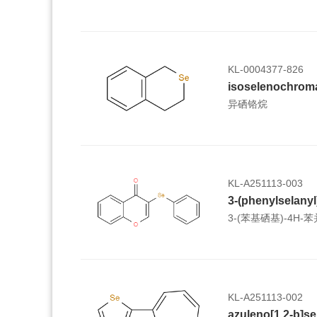
KL-0004377-826
isoselenochrom
异硒铬烷
KL-A251113-003
3-(phenylselany
3-(苯基硒基)-4H-
KL-A251113-002
azuleno[1,2-b]s