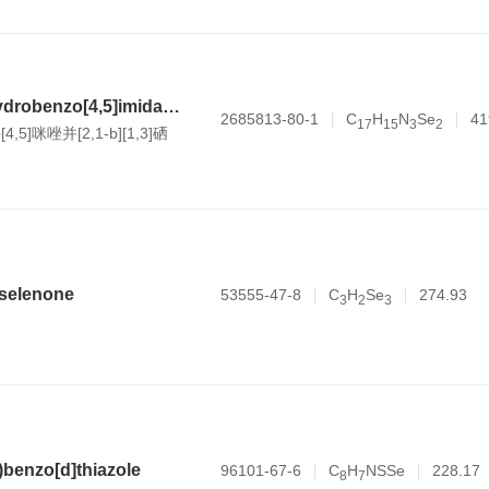
9-benzyl-2,3-dihydrobenzo[4,5]imidazo[2,1-b][1,3]selenazol-9-ium selenocyanate
2685813-80-1
C
H
N
Se
41
1
7
1
5
3
2
,5]咪唑并[2,1-b][1,3]硒
-selenone
53555-47-8
C
H
Se
274.93
3
2
3
)benzo[d]thiazole
96101-67-6
C
H
NSSe
228.17
8
7