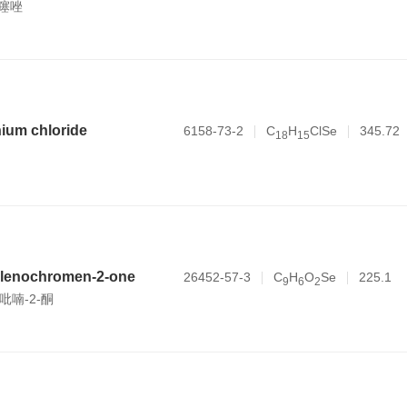
]噻唑
nium chloride
6158-73-2
C
H
ClSe
345.72
1
8
1
5
elenochromen-2-one
26452-57-3
C
H
O
Se
225.1
9
6
2
吡喃-2-酮