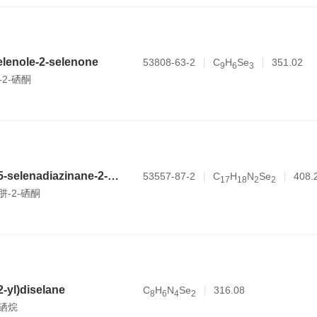
elenole-2-selenone
53808-63-2
C
H
Se
351.02
9
6
3
-2-硒酮
3,5-dibenzyl-1,3,5-selenadiazinane-2-selenone
53557-87-2
C
H
N
Se
408.
1
7
1
8
2
2
硒肼-2-硒酮
2-yl)diselane
C
H
N
Se
316.08
8
6
4
2
二硒烷