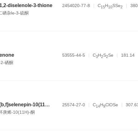
1,2-diselenole-3-thione
2454020-77-8
C
H
SSe
380
1
5
1
0
2
-二硒杂le-3-硫酮
elenone
53555-44-5
C
H
S
Se
181.14
3
2
2
-2-硒酮
8-chlorodibenzo[b,f]selenepin-10(11H)-one
25574-27-0
C
H
ClOSe
307.6
1
4
9
环庚烯-10(11H)-酮