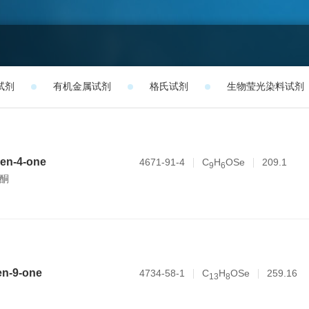
试剂
有机金属试剂
格氏试剂
生物莹光染料试剂
en-4-one
4671-91-4
C
H
OSe
209.1
9
6
-酮
en-9-one
4734-58-1
C
H
OSe
259.16
1
3
8