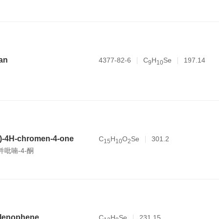
an
4377-82-6
C
H
Se
197.14
9
1
0
l)-4H-chromen-4-one
C
H
O
Se
301.2
1
5
1
0
2
苯并吡喃-4-酮
elenophene
C
H
Se
231.15