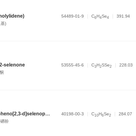
enolylidene)
54489-01-9
C
H
Se
391.94
6
4
4
亚基)
-2-selenone
53555-45-6
C
H
SSe
228.03
3
2
2
硒酮
benzo[b]selenopheno[2,3-d]selenophene
40198-00-3
C
H
Se
284.07
1
0
6
2
d]硒吩