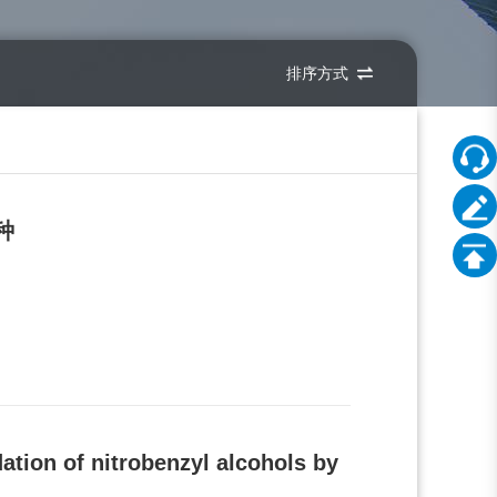
排序方式
种
ation of nitrobenzyl alcohols by