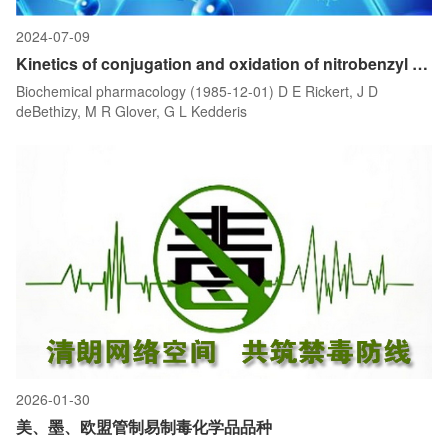
2024-07-09
Kinetics of conjugation and oxidation of nitrobenzyl alcohols by rat hepatic enzymes.
Biochemical pharmacology (1985-12-01) D E Rickert, J D
deBethizy, M R Glover, G L Kedderis
2026-01-30
美、墨、欧盟管制易制毒化学品品种