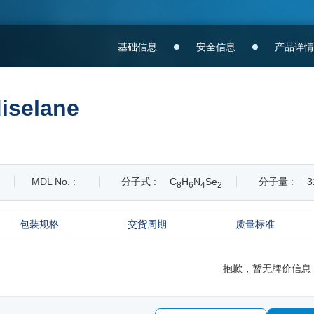
基础信息
安全信息
产品详情
diselane
MDL No. :
分子式 :
C
H
N
Se
分子量 :
3
8
6
4
2
包装规格
交货周期
质量标准
抱歉，暂无牌价信息