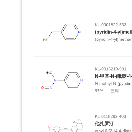
KL-0001822-533
(pyridin-4-yl)me
(pyridin-4-yl)methan
KL-0016219-991
N-甲基-N-(吡啶-
N-methyl-N-(pyridin
97%
三周
KL-0118292-403
他扎罗汀
ethyl 6-[2-(4,4-dim