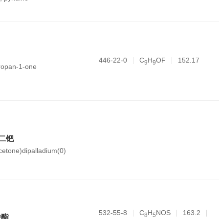
446-22-0
C
H
OF
152.17
9
9
propan-1-one
二钯
cetone)dipalladium(0)
532-55-8
C
H
NOS
163.2
8
5
酸酯