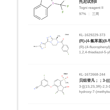
托尼试剂II
Togni reagent II
97%
三周
KL-1629229-373
(R)-(4-fluorophenyl
1,2,4-thiadiazol-5-y
[1,2,4]triazolo[4,3-
yl)methanone
KL-1672668-244
3-[[(1S,2S,3R)-2,3-
hydroxy-7-(methylsu
yl]oxy]-5-fluorobenzo