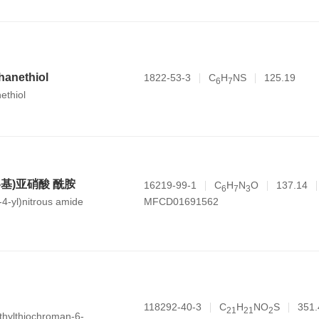
thanethiol
1822-53-3
C
H
NS
125.19
6
7
ethiol
4-基)亚硝酸 酰胺
16219-99-1
C
H
N
O
137.14
6
7
3
MFCD01691562
-4-yl)nitrous amide
118292-40-3
C
H
NO
S
351.
2
1
2
1
2
ethylthiochroman-6-