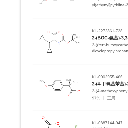
yl)ethynyl]pyridine-
KL-2272861-728
2-(BOC-氨基)-
2-((tert-butoxycarb
dicyclopropylpropan
KL-0002955-466
2-(4-甲氧基苯基)
2-(4-methoxyphenyl
97%
三周
KL-0887144-947