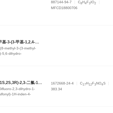
887144-94-7
C
H
F
IO
8
4
3
2
MFCD18800706
(R)-(4-氟苯基)(8-甲基-3-(3-甲基-1,2,4-噻二唑-5-基)-5,6-二氢-[1,2,4]三氮唑并[4,3-a]吡嗪-7(8H)-基)甲酮
)(8-methyl-3-(3-methyl-
l)-5,6-dihydro-
a]pyrazin-7(8H)-
贝组替凡；；3-(((1S,2S,3R)-2,3-二氟-1-羟基-7-(甲基磺酰基)-2,3-二氢-1H-茚-4-氧基))-5-氟苯腈
1672668-24-4
C
H
F
NO
S
1
7
1
2
3
4
Difluoro-2,3-dihydro-1-
383.34
lfonyl)-1H-inden-4-
nitrile