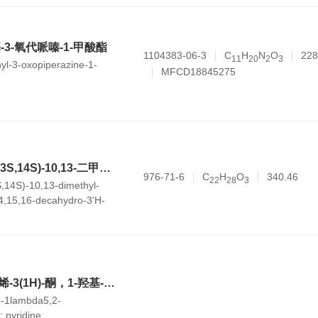
基-3-氧代哌嗪-1-甲酸酯
1104383-06-3
C
H
N
O
228
1
1
2
0
2
3
hyl-3-oxopiperazine-1-
MFCD18845275
(2'R,8R,9S,10R,13S,14S)-10,13-二甲基-1,8,9,10,11,12,13,14,15,16-十氢-3'H-螺[环庚烷并[a]菲-17,2'-呋喃]-3,5'(2H,4'H)-二酮
976-71-6
C
H
O
340.46
2
2
2
8
3
,14S)-10,13-dimethyl-
14,15,16-decahydro-3'H-
phenanthrene-17,2'-
-dione
1,2-苯并碘杂环戊烯-3(1H)-酮，1-羟基-，1-氧化物，与吡啶的化合物
H-1lambda5,2-
 pyridine