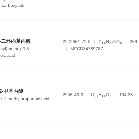
3-carboxylate
3,3-二环丙基丙酸
2272861-72-8
C
H
NO
269.
1
4
2
3
4
MFCD34789787
onyl)amino)-3,3-
oic acid
-2-甲基丙酸
2955-46-6
C
H
O
194.23
1
1
1
4
3
)-2-methylpropanoic acid