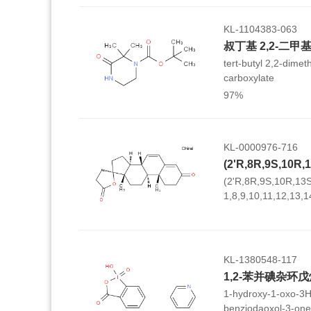
KL-1104383-063
叔丁基 2,2-二甲
tert-butyl 2,2-dimet
carboxylate
97%
KL-0000976-716
(2'R,8R,9S,10R,13S
1,8,9,10,11,12,13,
spiro[cyclopenta[a]
furan]-3,5'(2H,4'H)
KL-1380548-117
1-hydroxy-1-oxo-3
benziodaoxol-3-one;