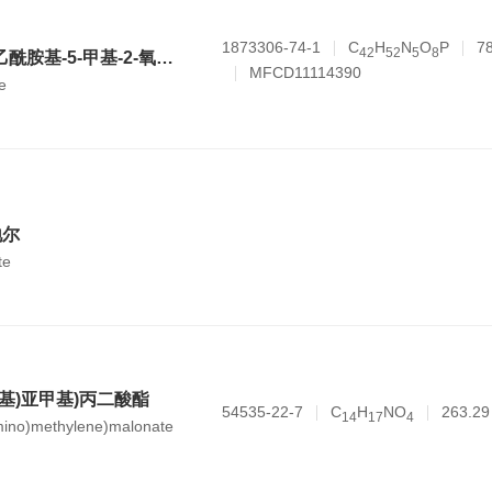
1873306-74-1
C
H
N
O
P
7
4
2
5
2
5
8
(2R,3S,5R)-5-(4-乙酰胺基-5-甲基-2-氧代嘧啶-1(2H)-基)-2-((双(4-甲氧基苯基)(苯基)甲氧基)甲基)四氢呋喃-3-基 (2-氰基乙基) 二异丙基亚磷酰胺
MFCD11114390
e
地尔
te
氨基)亚甲基)丙二酸酯
54535-22-7
C
H
NO
263.29
1
4
1
7
4
amino)methylene)malonate