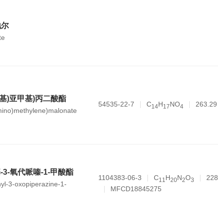
地尔
te
氨基)亚甲基)丙二酸酯
54535-22-7
C
H
NO
263.29
1
4
1
7
4
amino)methylene)malonate
基-3-氧代哌嗪-1-甲酸酯
1104383-06-3
C
H
N
O
228
1
1
2
0
2
3
hyl-3-oxopiperazine-1-
MFCD18845275