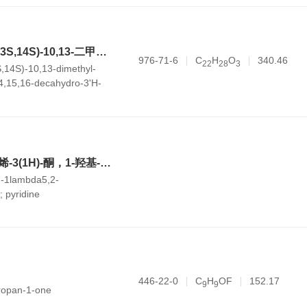
(2'R,8R,9S,10R,13S,14S)-10,13-二甲基-1,8,9,10,11,12,13,14,15,16-十氢-3'H-螺[环庚烷并[a]菲-17,2'-呋喃]-3,5'(2H,4'H)-二酮
976-71-6
C
H
O
340.46
2
2
2
8
3
,14S)-10,13-dimethyl-
14,15,16-decahydro-3'H-
phenanthrene-17,2'-
-dione
1,2-苯并碘杂环戊烯-3(1H)-酮，1-羟基-，1-氧化物，与吡啶的化合物
H-1lambda5,2-
 pyridine
446-22-0
C
H
OF
152.17
9
9
propan-1-one