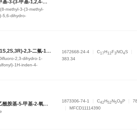
(R)-(4-氟苯基)(8-甲基-3-(3-甲基-1,2,4-噻二唑-5-基)-5,6-二氢-[1,2,4]三氮唑并[4,3-a]吡嗪-7(8H)-基)甲酮
)(8-methyl-3-(3-methyl-
l)-5,6-dihydro-
a]pyrazin-7(8H)-
贝组替凡；；3-(((1S,2S,3R)-2,3-二氟-1-羟基-7-(甲基磺酰基)-2,3-二氢-1H-茚-4-氧基))-5-氟苯腈
1672668-24-4
C
H
F
NO
S
1
7
1
2
3
4
Difluoro-2,3-dihydro-1-
383.34
lfonyl)-1H-inden-4-
nitrile
1873306-74-1
C
H
N
O
P
7
4
2
5
2
5
8
(2R,3S,5R)-5-(4-乙酰胺基-5-甲基-2-氧代嘧啶-1(2H)-基)-2-((双(4-甲氧基苯基)(苯基)甲氧基)甲基)四氢呋喃-3-基 (2-氰基乙基) 二异丙基亚磷酰胺
MFCD11114390
e