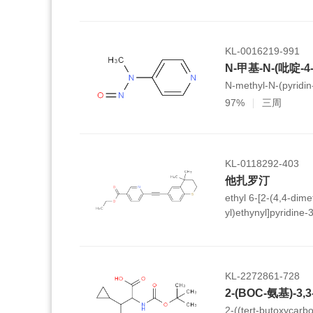
KL-0016219-991
N-甲基-N-(吡啶-
N-methyl-N-(pyridin
97%
三周
KL-0118292-403
他扎罗汀
ethyl 6-[2-(4,4-dim
yl)ethynyl]pyridine-
KL-2272861-728
2-(BOC-氨基)-
2-((tert-butoxycarb