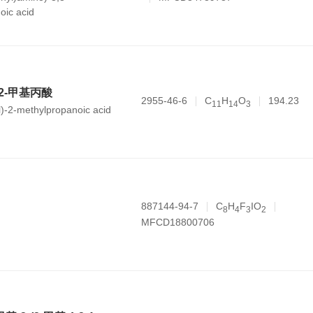
oic acid
-2-甲基丙酸
2955-46-6
C
H
O
194.23
1
1
1
4
3
)-2-methylpropanoic acid
887144-94-7
C
H
F
IO
8
4
3
2
MFCD18800706