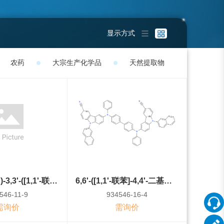
显示方式
农药
大宗生产化学品
天然提取物
6,6'-((1E,1'E)-3,3'-([1,1'-联苯]-4,4'-二基)双(1-(苯基亚氨基)-1H-咔唑-9,3(2H)-二基))双(2-萘甲氰)
6,6'-([1,1'-联苯]-4,4'-二基双(苯氮二基))双(9-(萘-2-基)-9H-咔唑-3-氰基)
546-11-9
934546-16-4
需询价
需询价