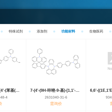
特殊试剂
添加剂
功能材料
生物医药
(E)-5-甲基-1-(4-((4'-(苯基(对甲苯基)氨基)-[1,1'-联苯]-4-基)(对甲苯基)氨基)苯乙烯基)-4H-噻吩并[3,4-c]吡咯-4,6(5H)-二酮
7-(4'-(9H-咔唑-9-基)-[1,1'-联苯]-4-基)-12-(10-苯基-10H-螺[吖啶-9,9'-fluoren]-2'-基)-7,12-二氢苯并[b]萘并[1,8-ef][1,4]二氮杂卓
48-4
2631040-31-6
934
价
需询价