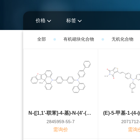
价格
标签
全部
有机砌块化合物
无机化合物
N-([1,1'-联苯]-4-基)-N-(4'-(13c-甲基苯并呋喃并[3',2':4,5]环戊烷并[1,2,3-kl]吖啶-5(13cH)-基)-[1,1'-联苯]-4-基)萘-1-胺
2845959-55-7
2071712-
需询价
需询