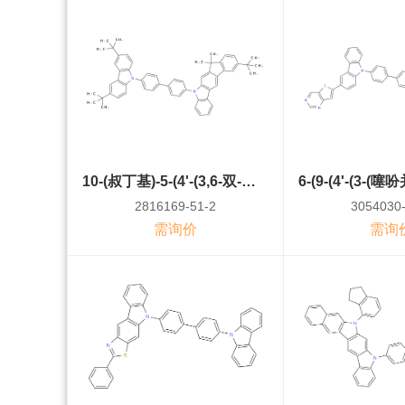
10-(叔丁基)-5-(4'-(3,6-双-叔丁基-9H-咔唑-9-基)-[1,1'-联苯]-4-基)-7,7-二甲基-5,7-二氢茚[2,1-b]咔唑
2816169-51-2
3054030-
需询价
需询