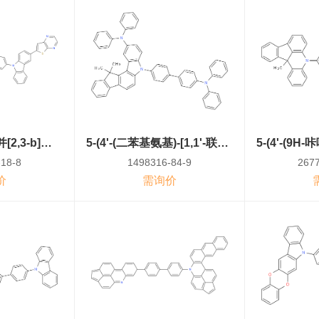
6-(9-(4'-(3-(噻吩并[2,3-b]吡嗪-6-基)-9H-咔唑-9-基)-[1,1'-联苯]-4-基)-9H-咔唑-3-基)噻吩并[3,2-d]嘧啶
5-(4'-(二苯基氨基)-[1,1'-联苯]-4-基)-12,12-二甲基-N,N-二苯基-5,12-二氢茚[1,2-c]咔唑-2-胺
18-8
1498316-84-9
2677
价
需询价