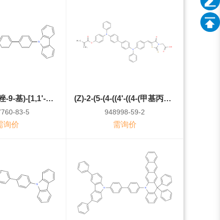
5-(4'-(9H-咔唑-9-基)-[1,1'-联苯]-4-基)-12b-甲基-5,12b-二氢茚[1,2,3-kl]吖啶
(Z)-2-(5-(4-((4'-((4-(甲基丙烯酰氧基)苯基)(苯基)氨基)-[1,1'-联苯]-4-基)(苯基)氨基)苄亚基)-4-氧代-2-硫酮基噻唑烷-3-基)乙酸
760-83-5
948998-59-2
需询价
需询价