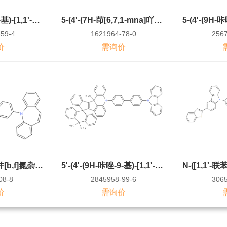
5-(4'-(9H-咔唑-9-基)-[1,1'-联苯]-4-基)-7-(2,3-二氢-1H-茚-4-基)-5,7-二氢苯并[b]吲哚并[3,2-h]咔唑
5-(4'-(7H-茚[6,7,1-mna]吖啶-7-基)-[1,1'-联苯]-4-基)-5H-茚[1,7,6-jkl]萘并[2,3-a]吖啶
59-4
1621964-78-0
2567
价
需询价
4,4'-双(5H-二苯并[b,f]氮杂环庚烯-5-基)-1,1'-联苯
5'-(4'-(9H-咔唑-9-基)-[1,1'-联苯]-4-基)-10,10,13c'-三甲基-5',13c'-二氢-10H-螺[蒽-9,9'-苯并[4,5]五leno[1,2,3-kl]吖啶]
08-8
2845958-99-6
3065
价
需询价