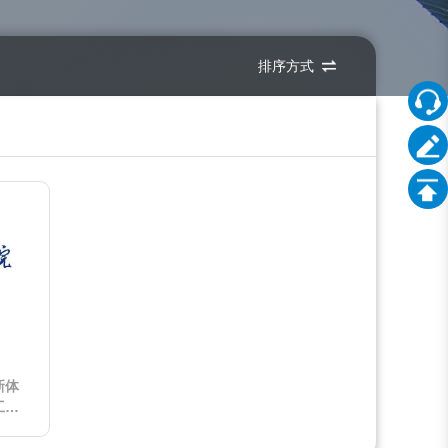
排序方式
新体
工
动”计