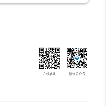
出了
家创
技引
术与
势与
略研
在线咨询
微信公众号