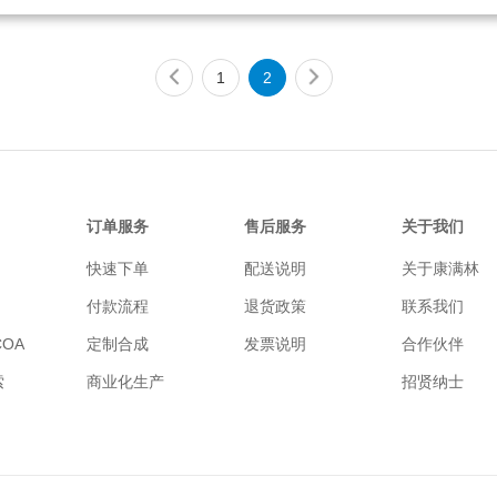
型国际化制药企业，聚焦抗肿
划暨全面深化改革纲要》，提
代谢性疾病、自身免疫疾病、
《迎接知识经济时代，建设国
系统疾病、神经系统疾病等领
新体系》《创新促进发展，科
行新药研发，是国内最具创新
领未来》《创新2050：科学技
1
2
的制药龙头企业之一。
中国的未来》《科技发展新态
面向2020年的战略选择》等战
究报告。
订单服务
售后服务
关于我们
快速下单
配送说明
关于康满林
付款流程
退货政策
联系我们
OA
定制合成
发票说明
合作伙伴
索
商业化生产
招贤纳士