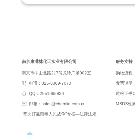
善治疗效果、提高药物可及性。
创新
瘤、
呼吸
域进
能力
南京康满林化工实业有限公司
服务支持
南京市中山北路217号龙吟广场902室
购物流程
电话：025-8369-7070
发票说明
QQ：2851865938
质检证书C
邮箱：sales@chemlin.com.cn
MSDS检
“坚决打赢禁毒人民战争”专栏—法律法规