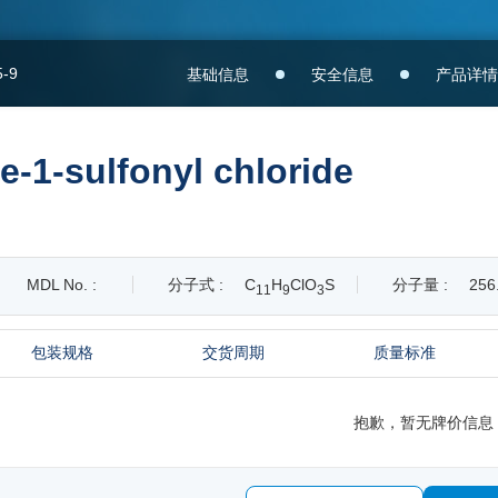
5-9
基础信息
安全信息
产品详情
-1-sulfonyl chloride
MDL No. :
分子式 :
C
H
ClO
S
分子量 :
256
1
1
9
3
包装规格
交货周期
质量标准
抱歉，暂无牌价信息