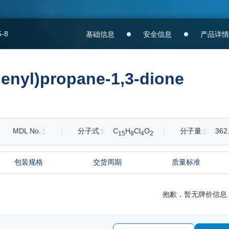
5-8
基础信息
安全信息
产品详情
henyl)propane-1,3-dione
MDL No. :
分子式 :
C
H
Cl
O
分子量 :
362
1
5
8
4
2
包装规格
交货周期
质量标准
抱歉，暂无牌价信息