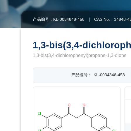
产品编号：KL-0034848-458
CAS No.：34848-4
1,3-bis(3,4-dichlorop
1,3-bis(3,4-dichlorophenyl)propane-1,3-dione
产品编号 :
KL-0034848-458