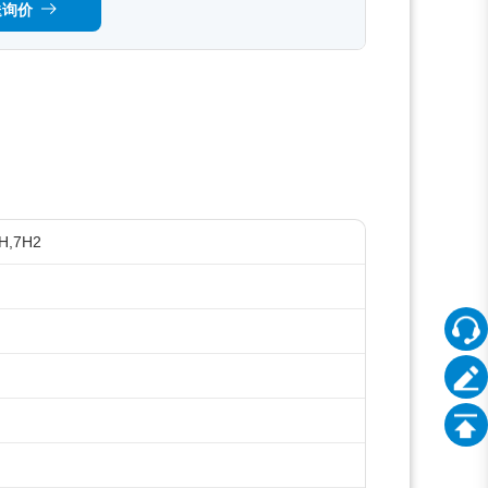
送询价
6H,7H2