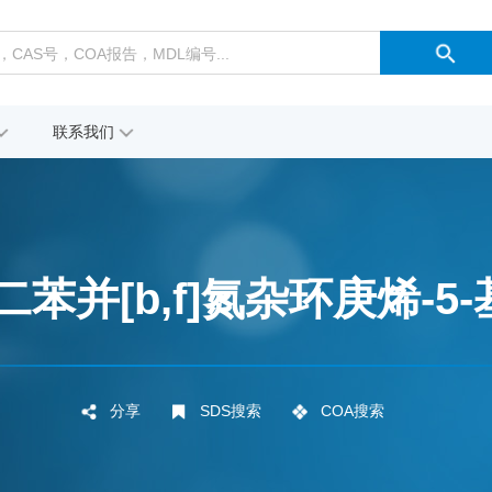
联系我们
H-二苯并[b,f]氮杂环庚烯-5-基
分享
SDS搜索
COA搜索