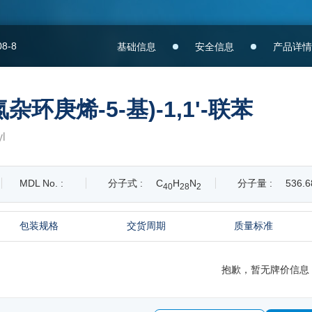
08-8
基础信息
安全信息
产品详情
]氮杂环庚烯-5-基)-1,1'-联苯
yl
MDL No. :
分子式 :
C
H
N
分子量 :
536.6
4
0
2
8
2
包装规格
交货周期
质量标准
抱歉，暂无牌价信息