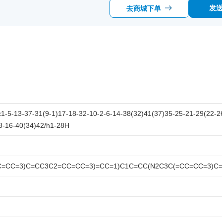
发
去商城下单
-5-13-37-31(9-1)17-18-32-10-2-6-14-38(32)41(37)35-25-21-29(22-26
8-16-40(34)42/h1-28H
C=CC=3)C=CC3C2=CC=CC=3)=CC=1)C1C=CC(N2C3C(=CC=CC=3)C