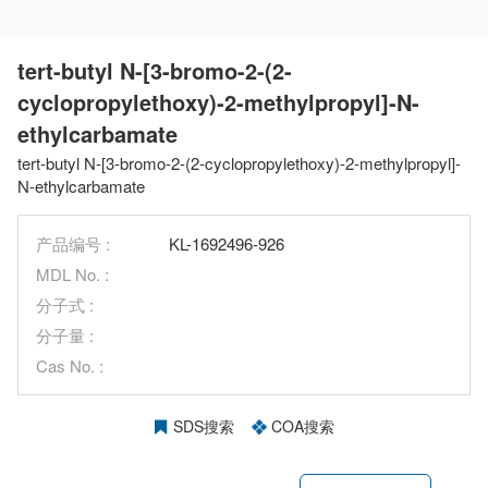
tert-butyl N-[3-bromo-2-(2-
cyclopropylethoxy)-2-methylpropyl]-N-
ethylcarbamate
tert-butyl N-[3-bromo-2-(2-cyclopropylethoxy)-2-methylpropyl]-
N-ethylcarbamate
产品编号 :
KL-1692496-926
MDL No. :
分子式 :
分子量 :
Cas No. :
SDS搜索
COA搜索