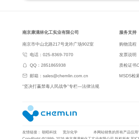
南京康满林化工实业有限公司
服务支持
南京市中山北路217号龙吟广场902室
购物流程
电话：025-8369-7070
发票说明
QQ：2851865938
质检证书C
邮箱：sales@chemlin.com.cn
MSDS检
“坚决打赢禁毒人民战争”专栏—法律法规
友情链接：
朝晤科技
宽尔化学
本网站销售的所有产品仅用
CopyRight @1999- 2026 南京康满林化工实业有限公司 版权所有
苏IC