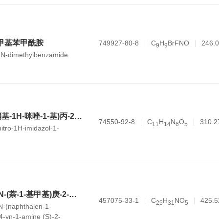
-二甲基苯甲酰胺
749927-80-8
C
H
BrFNO
246.
9
9
,N-dimethylbenzamide
1,3-双(2-甲基-5-硝基-1H-咪唑-1-基)丙-2-醇
74550-92-8
C
H
N
O
310.2
1
1
1
4
6
5
nitro-1H-imidazol-1-
(E)-N,6,6-三甲基-N-(萘-1-基甲基)庚-2-烯-4-炔-1-胺 (S)-2-羟基琥珀酸酯
457075-33-1
C
H
NO
425.5
2
5
3
1
5
-N-(naphthalen-1-
4-yn-1-amine (S)-2-