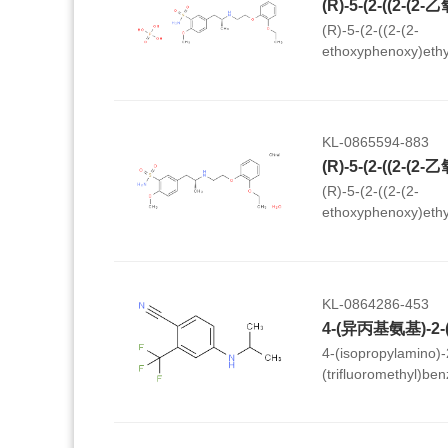
(R)-5-(2-((2-(2-
ethoxyphenoxy)ethy
methoxybenzenesul
KL-0865594-883
(R)-5-(2-((2-(2-
ethoxyphenoxy)ethy
methoxybenzenesul
KL-0864286-453
4-(异丙基氨基)-2
4-(isopropylamino)-
(trifluoromethyl)benz