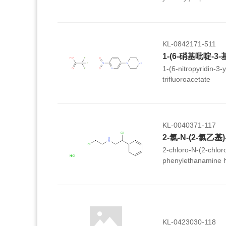
hydroxysuccinate
KL-0842171-511
1-(6-硝基吡啶-3-
1-(6-nitropyridin-3-
trifluoroacetate
KL-0040371-117
2-氯-N-(2-氯乙
2-chloro-N-(2-chloro
phenylethanamine h
KL-0423030-118