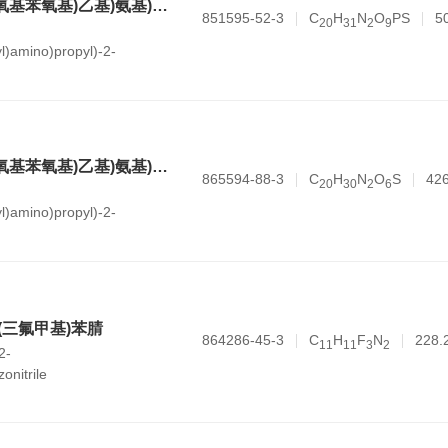
(R)-5-(2-((2-(2-乙氧基苯氧基)乙基)氨基)丙基)-2-甲氧基苯磺酰胺 磷酸酯
851595-52-3
C
H
N
O
PS
5
2
0
3
1
2
9
l)amino)propyl)-2-
fonamide phosphate
(R)-5-(2-((2-(2-乙氧基苯氧基)乙基)氨基)丙基)-2-甲氧基苯磺酰胺 水合物
865594-88-3
C
H
N
O
S
426
2
0
3
0
2
6
l)amino)propyl)-2-
fonamide hydrate
-(三氟甲基)苯腈
864286-45-3
C
H
F
N
228.
1
1
1
1
3
2
2-
onitrile