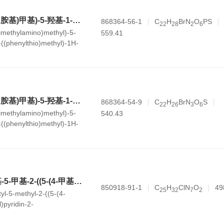
乙基 6-溴-4-((二甲胺基)甲基)-5-羟基-1-甲基-2-((苯基硫基)甲基)-1H-吲哚-3-甲酸酯 磷酸酯
868364-56-1
C
H
BrN
O
PS
2
2
2
8
2
6
imethylamino)methyl)-5-
559.41
((phenylthio)methyl)-1H-
te phosphonate
乙基 6-溴-4-((二甲胺基)甲基)-5-羟基-1-甲基-2-((苯基硫基)甲基)-1H-吲哚-3-甲酸酯 硝酸盐
868364-54-9
C
H
BrN
O
S
2
2
2
6
3
6
imethylamino)methyl)-5-
540.43
((phenylthio)methyl)-1H-
 nitrate
6-乙酰基-8-环戊基-5-甲基-2-((5-(4-甲基哌嗪-1-基)吡啶-2-基)氨基)吡啶并[2,3-d]嘧啶-7(8H)-酮 盐酸盐
850918-91-1
C
H
ClN
O
49
2
5
3
2
7
2
yl-5-methyl-2-((5-(4-
)pyridin-2-
-d]pyrimidin-7(8H)-one