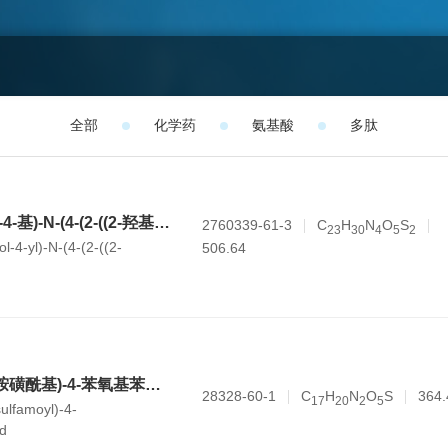
全部
化学药
氨基酸
多肽
(R)-2-(2-氨基噻唑-4-基)-N-(4-(2-((2-羟基-2-苯基乙基)氨基)乙基)苯基)乙酰胺 乙烷磺酸盐
2760339-61-3
C
H
N
O
S
2
3
3
0
4
5
2
l-4-yl)-N-(4-(2-((2-
506.64
ethyl)phenyl)acetamide
3-氨基-5-(N-丁基胺磺酰基)-4-苯氧基苯甲酸
28328-60-1
C
H
N
O
S
364.
1
7
2
0
2
5
ulfamoyl)-4-
d