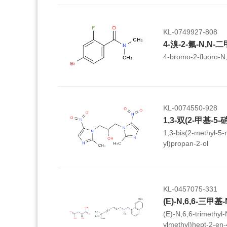
hydrochloride
KL-0749927-808
4-溴-2-氟-N,N
4-bromo-2-fluoro-N
KL-0074550-928
1,3-bis(2-methyl-5-
yl)propan-2-ol
KL-0457075-331
(E)-N,6,6-trimethyl
ylmethyl)hept-2-en-