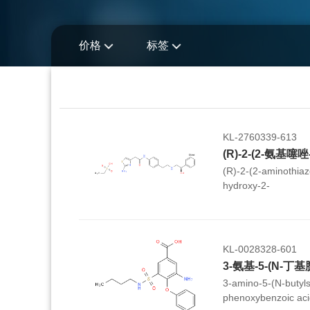
价格
标签
KL-2760339-613
(R)-2-(2-aminothiazo
hydroxy-2-
phenylethyl)amino)
ethanesulfonate
KL-0028328-601
3-amino-5-(N-butyls
phenoxybenzoic aci