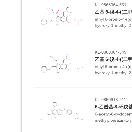
KL-0868364-561
ethyl 6-bromo-4-((d
hydroxy-1-methyl-2-
indole-3-carboxyla
KL-0868364-549
ethyl 6-bromo-4-((d
hydroxy-1-methyl-2-
indole-3-carboxylate
KL-0850918-911
6-acetyl-8-cyclopent
methylpiperazin-1-yl
yl)amino)pyrido[2,3