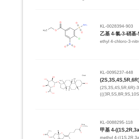
KL-0028394-903
乙基 4-氯-3-硝
ethyl 4-chloro-3-ni
KL-0095237-448
(2S,3S,4S,5R,6R)-3,
(((3R,5S,8R,9S,10S
10,13-dimethylhex
cyclopenta[a]phena
yl)oxy)tetrahydro-2
KL-0088295-118
methyl 4-((1S,2R,3