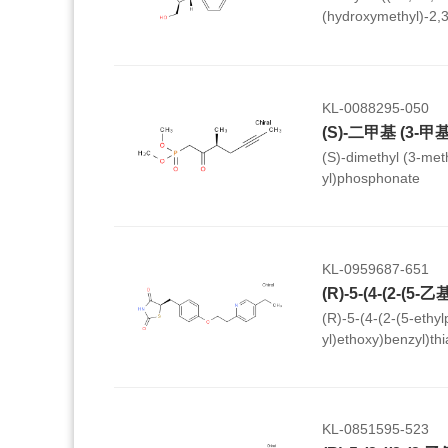
(hydroxymethyl)-2,3
cyclopenta[b]benzo
KL-0088295-050
(S)-dimethyl (3-met
yl)phosphonate
KL-0959687-651
(R)-5-(4-(2-(5-ethyl
yl)ethoxy)benzyl)thi
KL-0851595-523