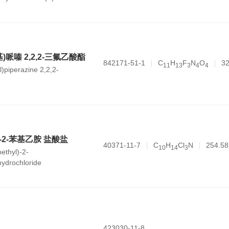
基)哌嗪 2,2,2-三氟乙酸酯
842171-51-1
C
H
F
N
O
32
1
1
1
3
3
4
4
yl)piperazine 2,2,2-
基)-2-苯基乙胺 盐酸盐
40371-11-7
C
H
Cl
N
254.58
1
0
1
4
3
ethyl)-2-
ydrochloride
423030-11-8