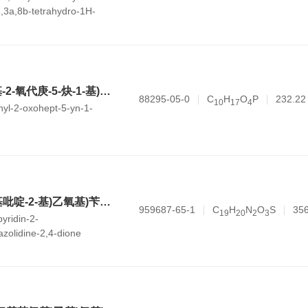
,3a,8b-tetrahydro-1H-
furan-5-yl)butanoate
(S)-二甲基 (3-甲基-2-氧代庚-5-炔-1-基)磷酸酯
88295-05-0
C
H
O
P
232.22
1
0
1
7
4
hyl-2-oxohept-5-yn-1-
(R)-5-(4-(2-(5-乙基吡啶-2-基)乙氧基)苄基)四氢噻唑-2,4-二酮
959687-65-1
C
H
N
O
S
356
1
9
2
0
2
3
pyridin-2-
azolidine-2,4-dione