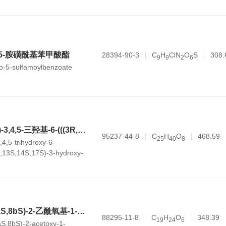
基-5-胺磺酰基苯甲酸酯
28394-90-3
C
H
ClN
O
S
308.
9
9
2
6
tro-5-sulfamoylbenzoate
(2S,3S,4S,5R,6R)-3,4,5-三羟基-6-(((3R,5S,8R,9S,10S,13S,14S,17S)-3-羟基-10,13-二甲基十六氢-1H-环庚烷并[a]菲-17-氧基))四氢-2H-吡喃-2-甲酸
95237-44-8
C
H
O
468.59
2
5
4
0
8
4,5-trihydroxy-6-
,13S,14S,17S)-3-hydroxy-
adecahydro-1H-
nthren-17-
H-pyran-2-carboxylic acid
甲基 4-((1S,2R,3aS,8bS)-2-乙酰氧基-1-(羟甲基)-2,3,3a,8b-四氢-1H-环戊烷并[b]苯并呋喃-5-基)丁酸酯
88295-11-8
C
H
O
348.39
1
9
2
4
6
aS,8bS)-2-acetoxy-1-