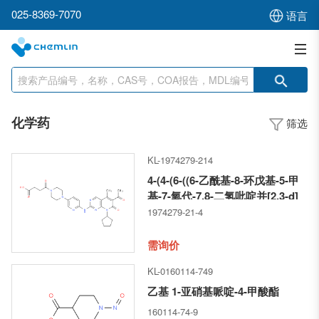
025-8369-7070
语言
化学药
筛选
KL-1974279-214
4-(4-(6-((6-乙酰基-8-环戊基-5-甲
基-7-氧代-7,8-二氢吡啶并[2,3-d]
嘧啶-2-基)氨基)吡啶-3-基)哌嗪-1-
1974279-21-4
基)-4-氧代丁酸
需询价
KL-0160114-749
乙基 1-亚硝基哌啶-4-甲酸酯
160114-74-9