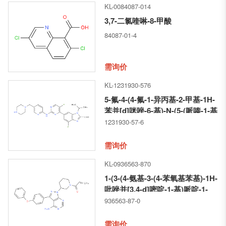
KL-0084087-014
3,7-二氯喹啉-8-甲酸
84087-01-4
需询价
KL-1231930-576
5-氟-4-(4-氟-1-异丙基-2-甲基-1H-
苯并[d]咪唑-6-基)-N-(5-(哌嗪-1-基
甲基)吡啶-2-基)嘧啶-2-胺
1231930-57-6
需询价
KL-0936563-870
1-(3-(4-氨基-3-(4-苯氧基苯基)-1H-
吡唑并[3,4-d]嘧啶-1-基)哌啶-1-
基)丙-2-烯-1-酮
936563-87-0
需询价