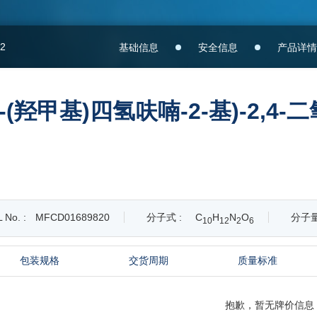
-2
基础信息
安全信息
产品详情
基-5-(羟甲基)四氢呋喃-2-基)-2,4-
 No. :
MFCD01689820
分子式 :
C
H
N
O
分子量
1
0
1
2
2
6
包装规格
交货周期
质量标准
抱歉，暂无牌价信息