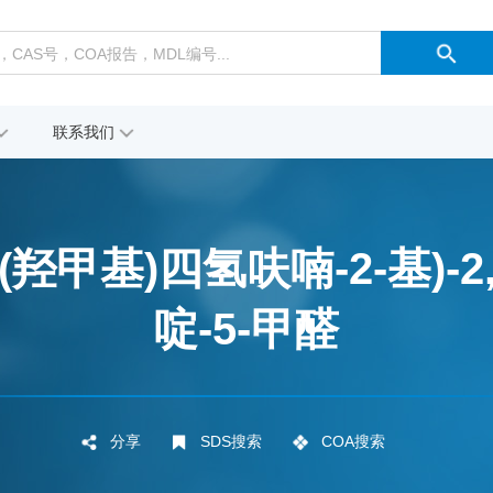
联系我们
-5-(羟甲基)四氢呋喃-2-基)-
啶-5-甲醛
分享
SDS搜索
COA搜索