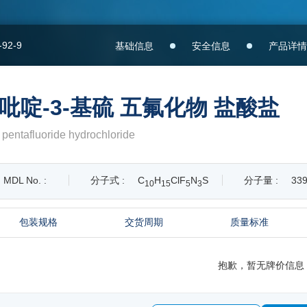
-92-9
基础信息
安全信息
产品详情
-基)吡啶-3-基硫 五氟化物 盐酸盐
r pentafluoride hydrochloride
MDL No. :
分子式 :
C
H
ClF
N
S
分子量 :
339
1
0
1
5
5
3
包装规格
交货周期
质量标准
抱歉，暂无牌价信息