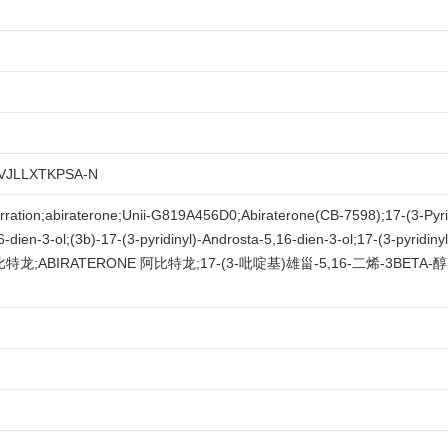
VJLLXTKPSA-N
ation;abiraterone;Unii-G819A456D0;Abiraterone(CB-7598);17-(3-Pyrid
16-dien-3-ol;(3b)-17-(3-pyridinyl)-Androsta-5,16-dien-3-ol;17-(3-pyr
;ABIRATERONE 阿比特龙;17-(3-吡啶基)雄甾-5,16-二烯-3BETA-醇;