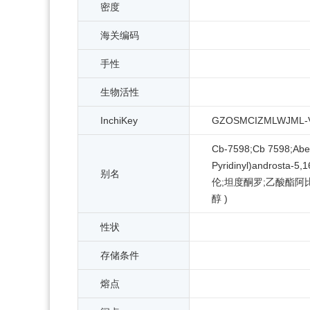
密度
海关编码
手性
生物活性
InchiKey
GZOSMCIZMLWJML-
Cb-7598;Cb 7598;Aberr
Pyridinyl)androsta-5,
别名
伦;坦度酮罗;乙酸酯阿比特龙
醇 )
性状
存储条件
熔点