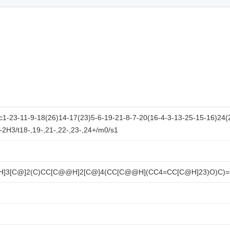
-23-11-9-18(26)14-17(23)5-6-19-21-8-7-20(16-4-3-13-25-15-16)24(2
-2H3/t18-,19-,21-,22-,23-,24+/m0/s1
]3[C@]2(C)CC[C@@H]2[C@]4(CC[C@@H](CC4=CC[C@H]23)O)C)