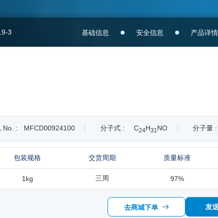
19-3
基础信息
安全信息
产品详情
 No. :
MFCD00924100
分子式 :
C
H
NO
分子量 :
2
4
3
1
包装规格
交货周期
质量标准
三周
1kg
97%
发
去商城下单