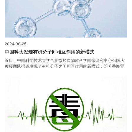
2024-06-25
中国科大发现有机分子间相互作用的新模式
近日，中国科学技术大学合肥微尺度物质科学国家研究中心张国庆
教授团队报道发现了有机分子之间相互作用的新模式：即芳香酰亚
胺与脂肪胺之间能够形成稳定的光诱导电荷转移复合物，并通过稳
态和时间分辨的发射光谱，吸收光谱，质谱，顺磁共振谱等手段系
统性研究该复合物的性质及形成过程，并证明了该复合物可用于光
诱导聚合，二氧化碳光还原，紫外储能等领域。该成果以“Trapping
Highly Reactive Photo-Induced Charge-Transfer Complex
Between Amine and Imide by Light”为题发表在Chem上。