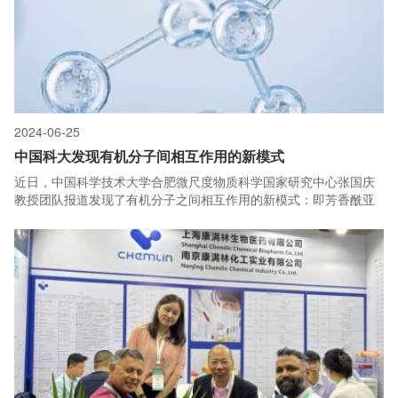
2024-06-25
中国科大发现有机分子间相互作用的新模式
近日，中国科学技术大学合肥微尺度物质科学国家研究中心张国庆
教授团队报道发现了有机分子之间相互作用的新模式：即芳香酰亚
胺与脂肪胺之间能够形成稳定的光诱导电荷转移复合物，并通过稳
态和时间分辨的发射光谱，吸收光谱，质谱，顺磁共振谱等手段系
统性研究该复合物的性质及形成过程，并证明了该复合物可用于光
诱导聚合，二氧化碳光还原，紫外储能等领域。该成果以“Trapping
Highly Reactive Photo-Induced Charge-Transfer Complex
Between Amine and Imide by Light”为题发表在Chem上。