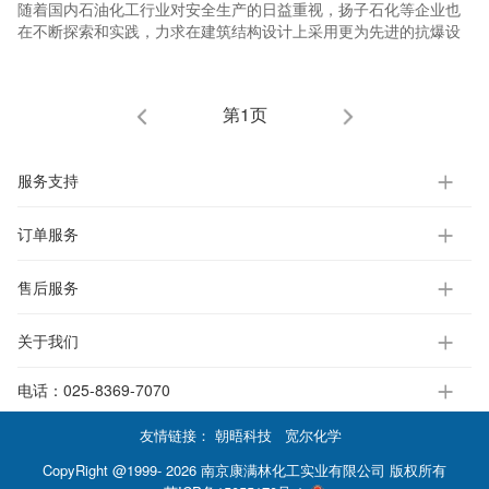
随着国内石油化工行业对安全生产的日益重视，扬子石化等企业也
在不断探索和实践，力求在建筑结构设计上采用更为先进的抗爆设
计。而Roxtec密封系统，凭借其可靠的安全性能，成为了众多化工
企业的理想选择。它不仅能够抵御爆炸产生的强烈冲击，还能确保
建筑物结构的完整性，使其保持原有的抗爆性能。
第1页
服务支持
订单服务
售后服务
关于我们
电话：
025-8369-7070
友情链接：
朝晤科技
宽尔化学
CopyRight @1999- 2026 南京康满林化工实业有限公司 版权所有